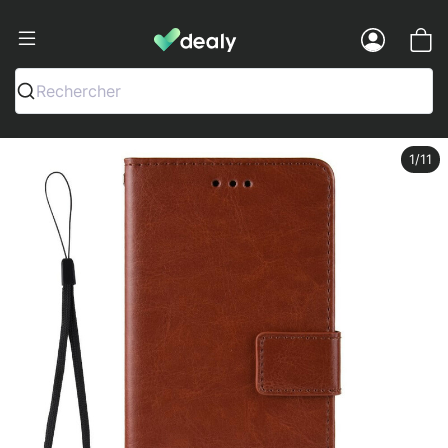
Dealy - Fundas y accesorios para smar
Menu
Rechercher
1
/11