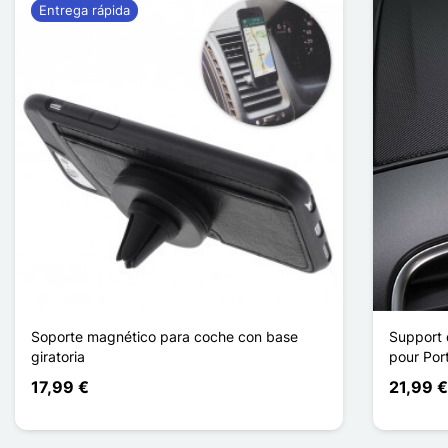
Entrega rápida
Soporte magnético para coche con base
Support 
giratoria
pour Por
17,99 €
21,99 