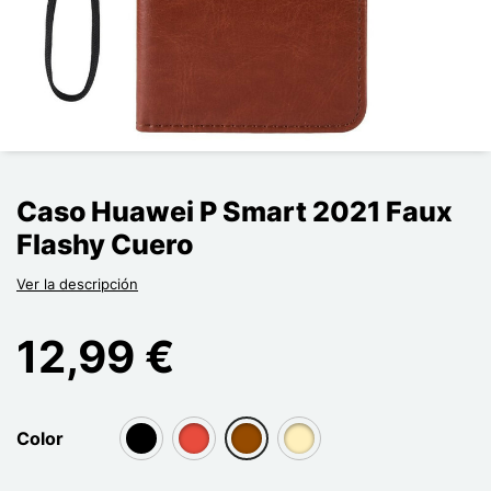
Caso Huawei P Smart 2021 Faux
Flashy Cuero
Ver la descripción
12,99 €
Color
group[3]
group[3]
group[3]
group[3]