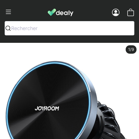
Dealy - Fundas y accesorios para smar
Menu
Rechercher
1
/9