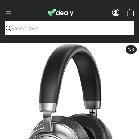
Dealy - Fundas y accesorios para smar
Menu
Rechercher
1
/3