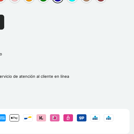
]
roup[3]
group[3]
group[3]
group[3]
group[3]
group[3]
group[3]
group[3]
o
ervicio de atención al cliente en línea