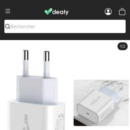
Dealy - Fundas y accesorios para smar
Menu
Rechercher
1
/2