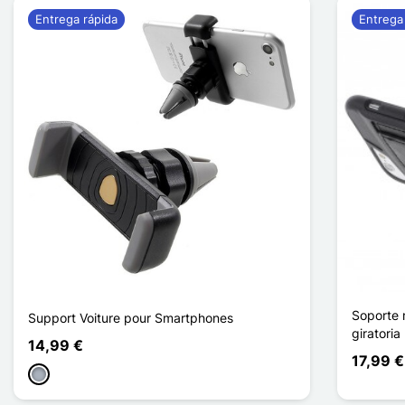
Entrega rápida
Entrega
Soporte 
Support Voiture pour Smartphones
giratoria
14,99 €
17,99 €
Gris