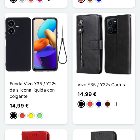
Funda Vivo Y35 / Y22s
Vivo Y35 / Y22s Cartera
de silicona líquida con
14,99 €
colgante
+1
Negro
Rojo
Azul oscuro
Marrón oscuro
14,99 €
Negro
Rojo
Amarillo
Verde claro