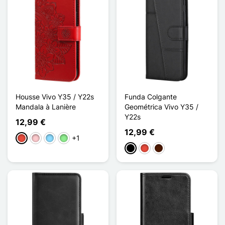
Housse Vivo Y35 / Y22s
Funda Colgante
Mandala à Lanière
Geométrica Vivo Y35 /
Y22s
12,99 €
12,99 €
+1
Rojo
Rosa
Azul claro
Verde claro
Negro
Rojo
Marrón oscuro