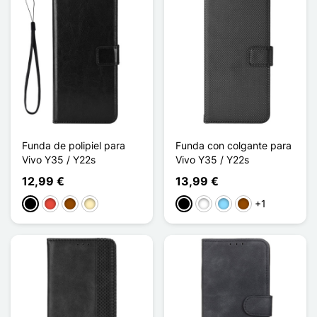
Funda de polipiel para
Funda con colgante para
Vivo Y35 / Y22s
Vivo Y35 / Y22s
12,99 €
13,99 €
+1
Negro
Rojo
Marrón
Oro
Negro
Blanco
Azul claro
Marrón