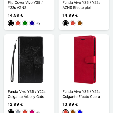
Flip Cover Vivo Y35 /
Funda Vivo Y35 / Y22s
Y22s AZNS
AZNS Efecto piel
14,99 €
14,99 €
+2
Negro
Rojo
Verde
Azul oscuro
Negro
Rojo
Marrón
Funda Vivo Y35 / Y22s
Funda Vivo Y35 / Y22s
Colgante Árbol y Gato
Colgante Efecto Cuero
12,99 €
13,99 €
+8
Negro
Gris
Rojo
Magenta
Rojo
Marrón
Azul