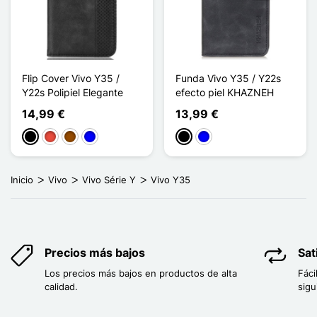
Flip Cover Vivo Y35 /
Funda Vivo Y35 / Y22s
Y22s Polipiel Elegante
efecto piel KHAZNEH
14,99 €
13,99 €
Negro
Rojo
Marrón
Azul
Negro
Azul
Inicio
Vivo
Vivo Série Y
Vivo Y35
Precios más bajos
Sat
Los precios más bajos en productos de alta
Fáci
calidad.
sigu