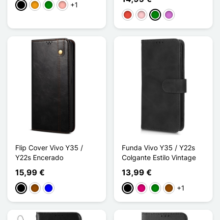
+1
Negro
Naranja
Verde
Oro rosa
Rojo
Rosa
Verde
Malva
Flip Cover Vivo Y35 /
Funda Vivo Y35 / Y22s
Y22s Encerado
Colgante Estilo Vintage
15,99 €
13,99 €
+1
Negro
Marrón
Azul
Negro
Magenta
Verde
Marrón