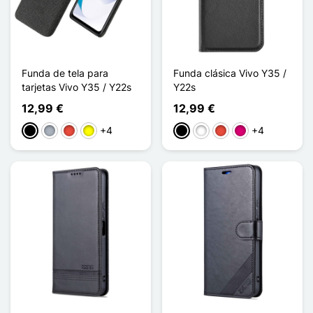
Funda de tela para
Funda clásica Vivo Y35 /
tarjetas Vivo Y35 / Y22s
Y22s
12,99 €
12,99 €
+4
+4
Negro
Gris
Rojo
Amarillo
Negro
Blanco
Rojo
Magenta